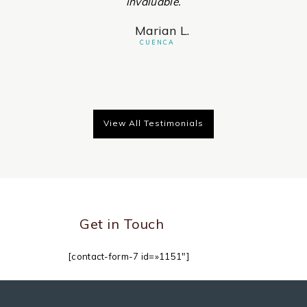
invaluable.
.
Marian L.
CUENCA
View All Testimonials
Get in Touch
[contact-form-7 id=»1151″]