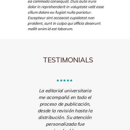
ea commodo consequat. Duis aute irure
dolor in reprehenderit in voluptate velit esse
cillum dolore eu fugiat nulla pariatur.
Excepteur sint occaecat cupidatat non
proident, sunt in culpa qui officia deserunt
mollit anim id est laborum.
TESTIMONIALS
r mi
La editorial universitaria
Graci
e y la
me acompañó en todo el
difus
ria me
proceso de publicación,
libr
io
desde la revisión hasta la
má
 de un
distribución. Su atención
ro en
personalizada fue
pos