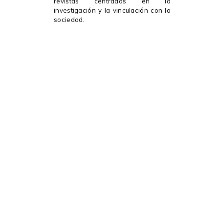
revistas centrados en la
investigación y la vinculación con la
sociedad.
Misión
Facilitar la difusión de los resultados
científicos generados en la
Universidad Metropolitana para
satisfacer con cantidad y calidad sus
necesidades editoriales en
docencia, investigación y vinculación
con la sociedad.